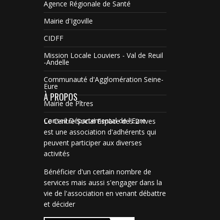
Agence Régionale de Santé
Mairie d'Igoville
CIDFF
Mission Locale Louviers - Val de Reuil
-Andelle
Communauté d'Agglomération Seine-
Eure
À PROPOS
Mairie de Pîtres
Conseil Départemental de l'Eure
Le Centre Social Espace des 2 rives
est une association d'adhérents qui
peuvent participer aux diverses
activités
Bénéficier d'un certain nombre de
services mais aussi s'engager dans la
vie de l'association en venant débattre
et décider