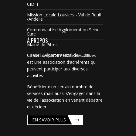
CIDFF
Mission Locale Louviers - Val de Reuil
-Andelle
Communauté d'Agglomération Seine-
Eure
À PROPOS
Mairie de Pîtres
Conseil Départemental de l'Eure
Le Centre Social Espace des 2 rives
est une association d'adhérents qui
peuvent participer aux diverses
activités
Bénéficier d'un certain nombre de
services mais aussi s'engager dans la
vie de l'association en venant débattre
et décider
EN SAVOIR PLUS