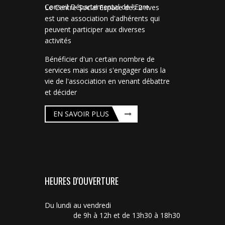
Conseil Départemental de l'Eure
Le Centre Social Espace des 2 rives
est une association d'adhérents qui
peuvent participer aux diverses
activités
Bénéficier d'un certain nombre de
services mais aussi s'engager dans la
vie de l'association en venant débattre
et décider
EN SAVOIR PLUS
HEURES D'OUVERTURE
Du lundi au vendredi
de 9h à 12h et de 13h30 à 18h30