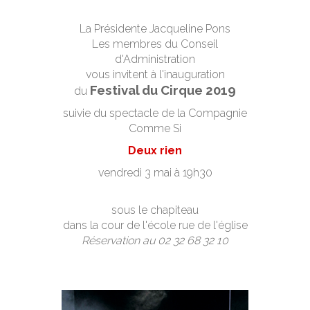
La Présidente Jacqueline Pons
Les membres du Conseil
d'Administration
vous invitent à l'inauguration
Festival du Cirque 2019
du
suivie du spectacle de la Compagnie
Comme Si
Deux rien
vendredi 3 mai à 19h30
sous le chapiteau
dans la cour de l'école rue de l'église
Réservation au 02 32 68 32 10