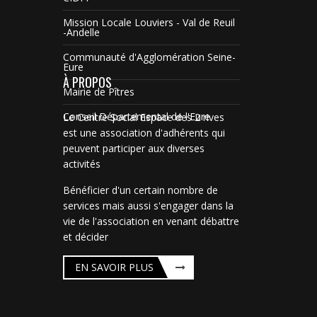
Mission Locale Louviers - Val de Reuil
-Andelle
Communauté d'Agglomération Seine-
Eure
À PROPOS
Mairie de Pîtres
Conseil Départemental de l'Eure
Le Centre Social Espace des 2 rives
est une association d'adhérents qui
peuvent participer aux diverses
activités
Bénéficier d'un certain nombre de
services mais aussi s'engager dans la
vie de l'association en venant débattre
et décider
EN SAVOIR PLUS