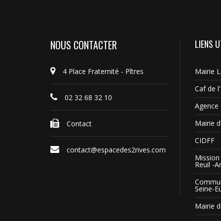
NOUS CONTACTER
LIENS U
4 Place Fraternité - Pîtres
Mairie 
Caf de l
02 32 68 32 10
Agence 
Mairie d'
Contact
CIDFF
contact@espacedes2rives.com
Mission 
Reuil -A
Commun
Seine-E
Mairie d