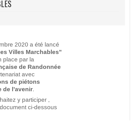
BLES
embre 2020 a été lancé
es Villes Marchables"
 place par la
ançaise de Randonnée
tenariat avec
ions de piétons
 de l’avenir
.
aitez y participer ,
e document ci-dessous