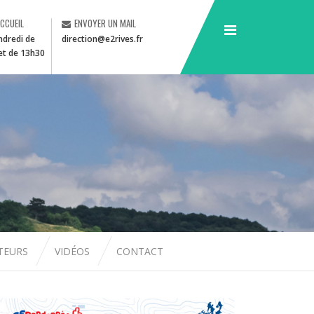
ACCUEIL
ENVOYER UN MAIL
ndredi de
direction@e2rives.fr
et de 13h30
CTEURS
VIDÉOS
CONTACT