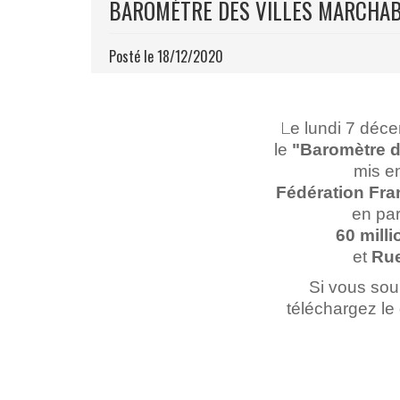
BAROMÈTRE DES VILLES MARCHA
Posté le 18/12/2020
L
e lundi 7 déc
le
"Baromètre d
mis en
Fédération Fr
en par
60 mill
et
Rue
Si vous souh
téléchargez l