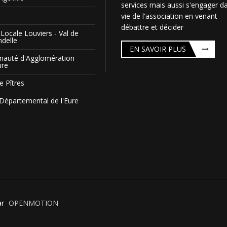
services mais aussi s'engager da
vie de l'association en venant
débattre et décider
Locale Louviers - Val de
ndelle
EN SAVOIR PLUS
auté d'Agglomération
ure
e Pîtres
 Départemental de l'Eure
ar
OPENMOTION