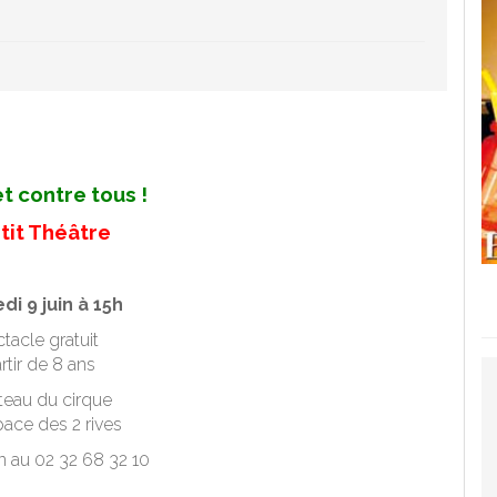
et contre tous !
'tit Théâtre
di 9 juin à 15h
tacle gratuit
rtir de 8 ans
teau du cirque
pace des 2 rives
n au 02 32 68 32 10