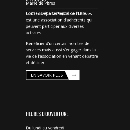
Mairie de Pîtres
Conseil Départemental de l'Eure
Le Centre Social Espace des 2 rives
est une association d'adhérents qui
peuvent participer aux diverses
activités
Bénéficier d'un certain nombre de
services mais aussi s'engager dans la
vie de l'association en venant débattre
et décider
EN SAVOIR PLUS
HEURES D'OUVERTURE
Du lundi au vendredi