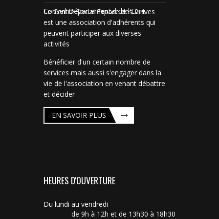
Conseil Départemental de l'Eure
Le Centre Social Espace des 2 rives
est une association d'adhérents qui
peuvent participer aux diverses
activités
Bénéficier d'un certain nombre de
services mais aussi s'engager dans la
vie de l'association en venant débattre
et décider
EN SAVOIR PLUS
HEURES D'OUVERTURE
Du lundi au vendredi
de 9h à 12h et de 13h30 à 18h30