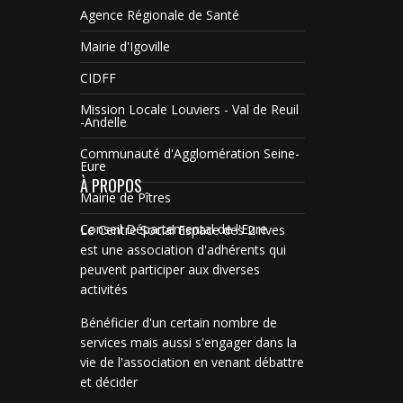
Agence Régionale de Santé
Mairie d'Igoville
CIDFF
Mission Locale Louviers - Val de Reuil
-Andelle
Communauté d'Agglomération Seine-
Eure
À PROPOS
Mairie de Pîtres
Conseil Départemental de l'Eure
Le Centre Social Espace des 2 rives
est une association d'adhérents qui
peuvent participer aux diverses
activités
Bénéficier d'un certain nombre de
services mais aussi s'engager dans la
vie de l'association en venant débattre
et décider