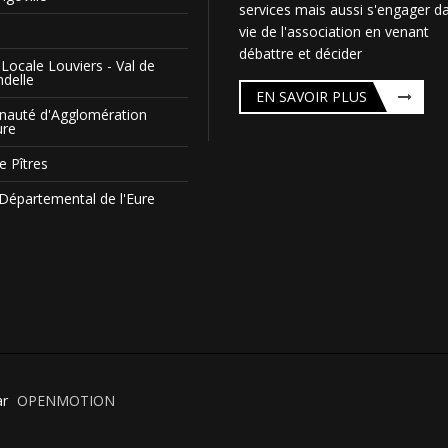
services mais aussi s'engager da
vie de l'association en venant
débattre et décider
Locale Louviers - Val de
ndelle
EN SAVOIR PLUS
auté d'Agglomération
ure
e Pîtres
 Départemental de l'Eure
ar
OPENMOTION