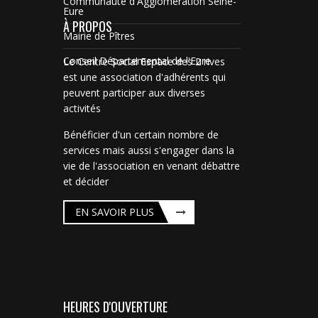
Communauté d'Agglomération Seine-
Eure
À PROPOS
Mairie de Pîtres
Conseil Départemental de l'Eure
Le Centre Social Espace des 2 rives
est une association d'adhérents qui
peuvent participer aux diverses
activités
Bénéficier d'un certain nombre de
services mais aussi s'engager dans la
vie de l'association en venant débattre
et décider
EN SAVOIR PLUS
HEURES D'OUVERTURE