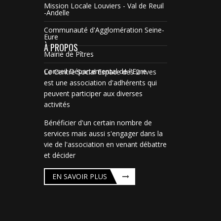
Mission Locale Louviers - Val de Reuil
-Andelle
Communauté d'Agglomération Seine-
Eure
À PROPOS
Mairie de Pîtres
Conseil Départemental de l'Eure
Le Centre Social Espace des 2 rives
est une association d'adhérents qui
peuvent participer aux diverses
activités
Bénéficier d'un certain nombre de
services mais aussi s'engager dans la
vie de l'association en venant débattre
et décider
EN SAVOIR PLUS