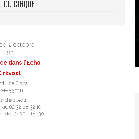
L DU CIRQUE
edi 2 octobre
19h
nce dans l'Echo
irkvost
rtir de 6 ans
réé 55min
s chapiteau
 au 02 32 68 32 10
urs de 13h30 à 18h30