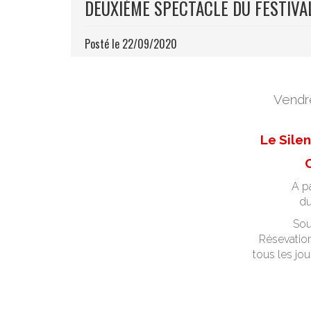
DEUXIÈME SPECTACLE DU FESTIVA
Posté le 22/09/2020
Vendr
Le Sile
C
A pa
du
Sou
Résevation
tous les jo